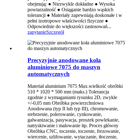
obejmują: ● Niezwykle dokładne ● Wysoka
powtarzalność ● Osiąganie bardzo wąskich
tolerancji ● Materiały zapewniają doskonałe i w
pełni izotropowe właściwości fizyczne ●
Odpowiednie do większości zastosowań...
zapytanie
Szczegół
Precyzyjnie anodowane koła
aluminiowe 7075 do maszyn
automatycznych
Materiał aluminium 7075 Max.wielkość obróbki
510 * 1020 * 500 mm (maks.) Tolerancja
zgodnie z wymaganiami rysunku 2D, zwykle
+/-0,05 mm Obróbka powierzchniowa
Anodowana (typ II lub typ III), chromowanie,
srebrzenie, polerowanie, cynkowanie,
galwanizacja, pasywacja, proszek powlekanie,
natryskiwanie i malowanie itp. Proces główny
Obróbka CNC, toczenie, toczenie, frezowanie,
wiercenie, szlifowanie, wytaczanie, tłoczenie,