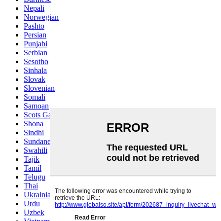
Nepali
Norwegian
Pashto
Persian
Punjabi
Serbian
Sesotho
Sinhala
Slovak
Slovenian
Somali
Samoan
Scots Gaelic
Shona
Sindhi
Sundanese
Swahili
Tajik
Tamil
Telugu
Thai
Ukrainian
Urdu
Uzbek