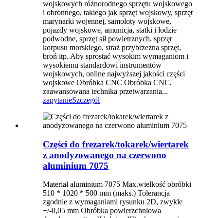
wojskowych różnorodnego sprzętu wojskowego
i obronnego, takiego jak sprzęt wojskowy, sprzęt
marynarki wojennej, samoloty wojskowe,
pojazdy wojskowe, amunicja, statki i łodzie
podwodne, sprzęt sił powietrznych, sprzęt
korpusu morskiego, straż przybrzeżna sprzęt,
broń itp. Aby sprostać wysokim wymaganiom i
wysokiemu standardowi instrumentów
wojskowych, online najwyższej jakości części
wojskowe Obróbka CNC Obróbka CNC,
zaawansowana technika przetwarzania...
zapytanie
Szczegół
Części do frezarek/tokarek/wiertarek
z anodyzowanego na czerwono
aluminium 7075
Materiał aluminium 7075 Max.wielkość obróbki
510 * 1020 * 500 mm (maks.) Tolerancja
zgodnie z wymaganiami rysunku 2D, zwykle
+/-0,05 mm Obróbka powierzchniowa