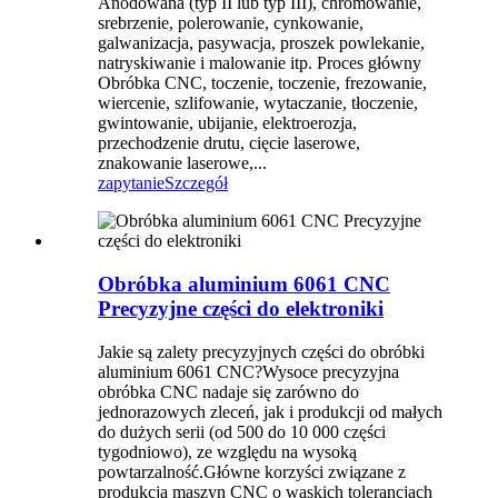
Anodowana (typ II lub typ III), chromowanie,
srebrzenie, polerowanie, cynkowanie,
galwanizacja, pasywacja, proszek powlekanie,
natryskiwanie i malowanie itp. Proces główny
Obróbka CNC, toczenie, toczenie, frezowanie,
wiercenie, szlifowanie, wytaczanie, tłoczenie,
gwintowanie, ubijanie, elektroerozja,
przechodzenie drutu, cięcie laserowe,
znakowanie laserowe,...
zapytanie
Szczegół
Obróbka aluminium 6061 CNC
Precyzyjne części do elektroniki
Jakie są zalety precyzyjnych części do obróbki
aluminium 6061 CNC?Wysoce precyzyjna
obróbka CNC nadaje się zarówno do
jednorazowych zleceń, jak i produkcji od małych
do dużych serii (od 500 do 10 000 części
tygodniowo), ze względu na wysoką
powtarzalność.Główne korzyści związane z
produkcją maszyn CNC o wąskich tolerancjach