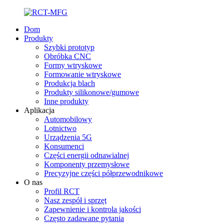
Dom
Produkty
Szybki prototyp
Obróbka CNC
Formy wtryskowe
Formowanie wtryskowe
Produkcja blach
Produkty silikonowe/gumowe
Inne produkty
Aplikacja
Automobilowy
Lotnictwo
Urządzenia 5G
Konsumenci
Części energii odnawialnej
Komponenty przemysłowe
Precyzyjne części półprzewodnikowe
O nas
Profil RCT
Nasz zespół i sprzęt
Zapewnienie i kontrola jakości
Często zadawane pytania