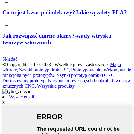
......
Co to jest kwas polimlekowy?Jakie są zalety PLA?
......
Jak rozwiązać czarne plamy?-wady wtrysku
tworzyw sztucznych
......
Składać
© Copyright - 2010-2023 : Wszelkie prawa zastrzeżone.
Mapa
witryny
,
Szybki prototyp druku 3D
,
Prototypowanie
,
Wykonywanie
funkcjonalnych prototypów
,
Szybki prototyp obróbki CNC
,
Dostosowany prototyp
,
Niestandardowe części do obróbki tworzyw
sztucznych CNC
,
Wszystkie produkty
Wysłać email
x