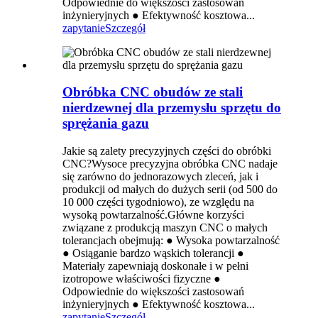
Odpowiednie do większości zastosowań
inżynieryjnych ● Efektywność kosztowa...
zapytanie
Szczegół
Obróbka CNC obudów ze stali
nierdzewnej dla przemysłu sprzętu do
sprężania gazu
Jakie są zalety precyzyjnych części do obróbki
CNC?Wysoce precyzyjna obróbka CNC nadaje
się zarówno do jednorazowych zleceń, jak i
produkcji od małych do dużych serii (od 500 do
10 000 części tygodniowo), ze względu na
wysoką powtarzalność.Główne korzyści
związane z produkcją maszyn CNC o małych
tolerancjach obejmują: ● Wysoka powtarzalność
● Osiąganie bardzo wąskich tolerancji ●
Materiały zapewniają doskonałe i w pełni
izotropowe właściwości fizyczne ●
Odpowiednie do większości zastosowań
inżynieryjnych ● Efektywność kosztowa...
zapytanie
Szczegół