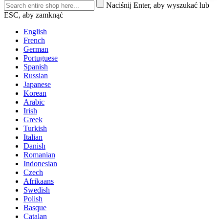
Naciśnij Enter, aby wyszukać lub
ESC, aby zamknąć
English
French
German
Portuguese
Spanish
Russian
Japanese
Korean
Arabic
Irish
Greek
Turkish
Italian
Danish
Romanian
Indonesian
Czech
Afrikaans
Swedish
Polish
Basque
Catalan