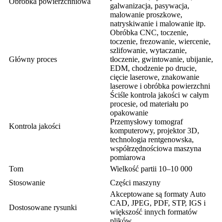
Obróbka powierzchniowa
galwanizacja, pasywacja,
malowanie proszkowe,
natryskiwanie i malowanie itp.
Obróbka CNC, toczenie,
toczenie, frezowanie, wiercenie,
szlifowanie, wytaczanie,
Główny proces
tłoczenie, gwintowanie, ubijanie,
EDM, chodzenie po drucie,
cięcie laserowe, znakowanie
laserowe i obróbka powierzchni
Ściśle kontrola jakości w całym
procesie, od materiału po
opakowanie
Przemysłowy tomograf
Kontrola jakości
komputerowy, projektor 3D,
technologia rentgenowska,
współrzędnościowa maszyna
pomiarowa
Tom
Wielkość partii 10–10 000
Stosowanie
Części maszyny
Akceptowane są formaty Auto
CAD, JPEG, PDF, STP, IGS i
Dostosowane rysunki
większość innych formatów
plików