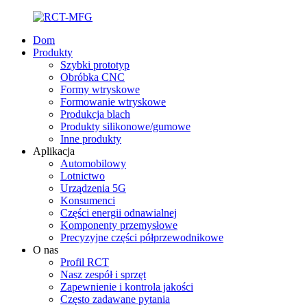
Dom
Produkty
Szybki prototyp
Obróbka CNC
Formy wtryskowe
Formowanie wtryskowe
Produkcja blach
Produkty silikonowe/gumowe
Inne produkty
Aplikacja
Automobilowy
Lotnictwo
Urządzenia 5G
Konsumenci
Części energii odnawialnej
Komponenty przemysłowe
Precyzyjne części półprzewodnikowe
O nas
Profil RCT
Nasz zespół i sprzęt
Zapewnienie i kontrola jakości
Często zadawane pytania