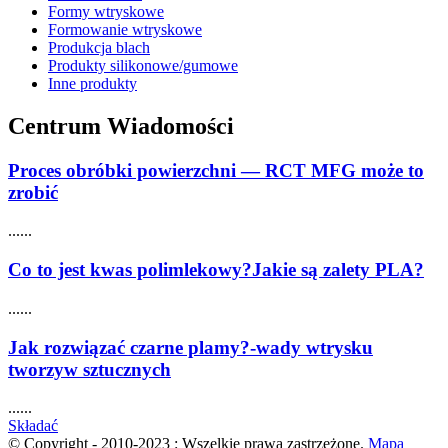
Formy wtryskowe
Formowanie wtryskowe
Produkcja blach
Produkty silikonowe/gumowe
Inne produkty
Centrum Wiadomości
Proces obróbki powierzchni — RCT MFG może to
zrobić
......
Co to jest kwas polimlekowy?Jakie są zalety PLA?
......
Jak rozwiązać czarne plamy?-wady wtrysku
tworzyw sztucznych
......
Składać
© Copyright - 2010-2023 : Wszelkie prawa zastrzeżone.
Mapa